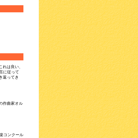
これは良い、
言に従って
き返ってき
の作曲家オル
音楽コンクール