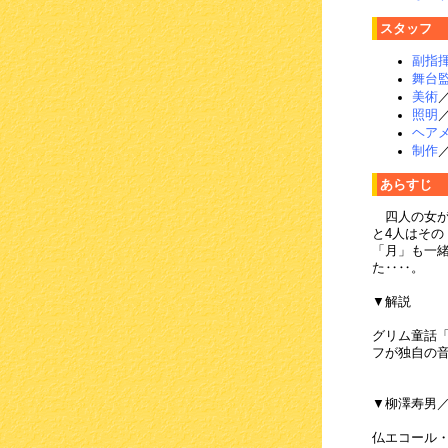
スタッフ
副指
舞台
美術
照明
ヘア
制作
あらすじ
四人の女が
と4人はそ
「月」も一
た‥‥。
▼解説
グリム童話
フが独自の
▼柳澤寿男
仏エコール・