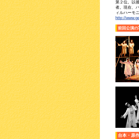
第２位。以後
者。現在、
ィルハーモ
http://www.ge
前回公演の
台本・原