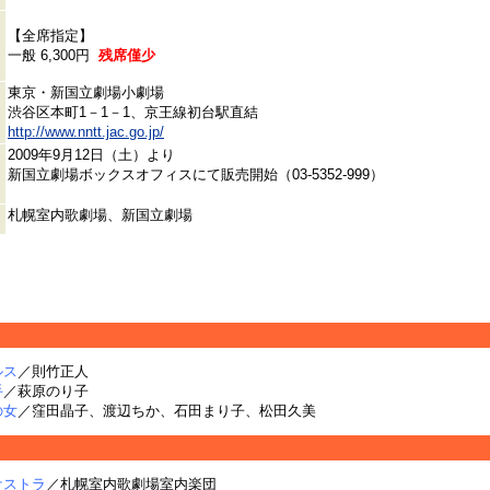
【全席指定】
一般 6,300円
残席僅少
東京・新国立劇場小劇場
渋谷区本町1－1－1、京王線初台駅直結
http://www.nntt.jac.go.jp/
2009年9月12日（土）より
新国立劇場ボックスオフィスにて販売開始（03-5352-999）
札幌室内歌劇場、新国立劇場
ルス
／則竹正人
手
／萩原のり子
の女
／窪田晶子、渡辺ちか、石田まり子、松田久美
ケストラ
／札幌室内歌劇場室内楽団