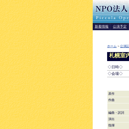
新着情報
公演予定
ホーム
>
公演
札幌室
◇日時◇
◇会場◇
原作
作曲
編曲・訳詞
演出
指揮