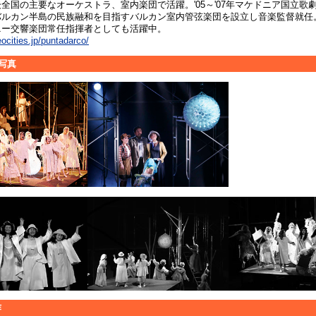
全国の主要なオーケストラ、室内楽団で活躍。'05～'07年マケドニア国立歌
バルカン半島の民族融和を目指すバルカン室内管弦楽団を設立し音楽監督就任
ニー交響楽団常任指揮者としても活躍中。
ocities.jp/puntadarco/
写真
作