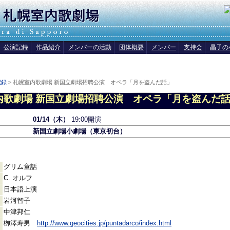
公演記録
作品紹介
メンバーの活動
団体概要
メンバー
支持会
晶子の
記録
> 札幌室内歌劇場 新国立劇場招聘公演 オペラ「月を盗んだ話」
内歌劇場 新国立劇場招聘公演 オペラ「月を盗んだ
01/14（木）
19:00開演
新国立劇場小劇場（東京初台）
グリム童話
C. オルフ
日本語上演
岩河智子
中津邦仁
栁澤寿男
http://www.geocities.jp/puntadarco/index.html