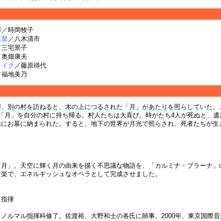
揮
／時岡牧子
監督
／八木清市
／三宅景子
／奥畑康夫
メイク
／藤原得代
／福地美乃
、別の村を訪ねると、木の上につるされた「月」があたりを照らしていた。
の「月」を自分の村に持ち帰る。村人たちは大喜び。時がたち4人が死ぬと、遺
緒にお墓に納まられた。すると、地下の世界が月光で照らされ、死者たちが生
「月」。天空に輝く月の由来を描く不思議な物語を、「カルミナ・ブラーナ」
音楽で、エネルギッシュなオペラとして完成させました。
／指揮
ノルマル指揮科修了。佐渡裕、大野和士の各氏に師事。2000年、東京国際