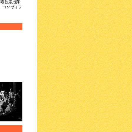
劇場首席指揮
。コソヴォフ