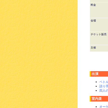
料金
会場
チケット販売
主催
出演
ペト
語り
四人
室内楽
オー