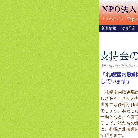
新着情報
公演予定
『札幌室内歌劇
しています』
札幌室内歌劇場は
しさをたくさんの
世界では多様な価
でしょう。私たち
一助となるよう真
そこで、私たちの
は、札幌と北海道
て頂きます。