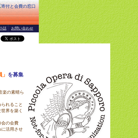
小話
お問い合わせ
員」
を募集
音楽の素晴ら
められること
な世界を築く
持会の会費
めに活用させ