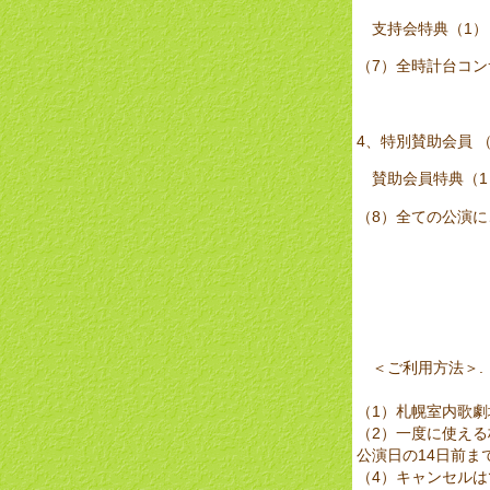
支持会特典（1）
（7）全時計台コン
4、特別賛助会員 （
賛助会員特典（1
（8）全ての公演に
＜ご利用方法＞.
（1）札
（2）一度に
公演
（4）キャン