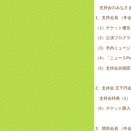
支持会のみなさま
1、支持会員 （年会
（1）チケット優先
（2）公演プログ
（3）市内ミュー
（4）「ニュースPic
（5）支持会合唱
2、支持会 五千円会
支持会特典（1）
（6）チケット購入
3、賛助会員 （年会費