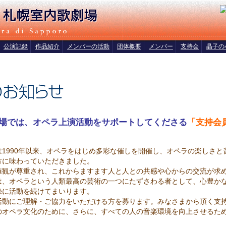
公演記録
作品紹介
メンバーの活動
団体概要
メンバー
支持会
晶子の
場では、オペラ上演活動をサポートしてくださる
「支持会
1990年以来、オペラをはじめ多彩な催しを開催し、オペラの楽しさと
方に味わっていただきました。
値観が尊重され、これからますます人と人との共感や心からの交流が求
は、オペラという人類最高の芸術の一つにたずさわる者として、心豊か
摯に活動を続けてまいります。
活動にご理解・ご協力をいただける方を募ります。みなさまから頂く支
のオペラ文化のために、さらに、すべての人の音楽環境を向上させるた