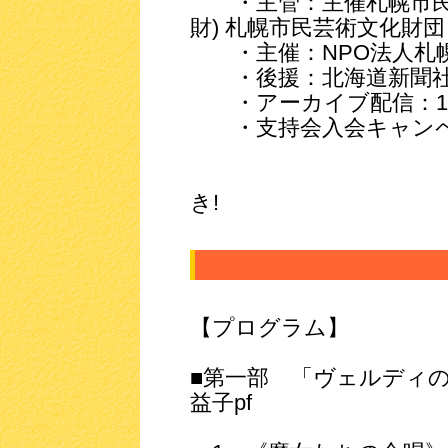
・主管：主催札幌市民芸
財) 札幌市民芸術文化財団
・主催：NPO法人札
・後援：北海道新聞社
・アーカイブ配信：1,500
・支持会入会キャンペーン
入会+一般指定
追加入場券が
き!
【プログラム】
■第一部 「ヴェルディ
益子pf