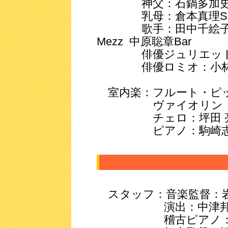
神父：石鍋多加史B
乳母：倉本真理So
歌手：田中千絵子Sop
Mezz 中原聡章Bar
俳優ジュリエット：福
俳優ロミオ：小林エレ
室内楽：フルート・ピ
ヴァイオリン：
チェロ：坪田 
ピアノ：駒崎志
スタッフ：音楽監督：
演出：中津邦
稽古ピアノ：飯田