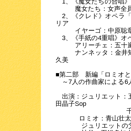
1、《魔女たちの合唱》
魔女たち：女声全員
2、《クレド》オペラ「
リア
イヤーゴ：中原聡章B
3、《手紙の4重唱》オ
アリーチェ：五十嵐麻
ナンネッタ：金井知那
久美
■第二部 新編「ロミオ
～7人の作曲家による6
出演：ジュリエット：五十
田晶子Sop
千葉万里奈So
ロミオ：青山壮太T
ジュリエットの父：