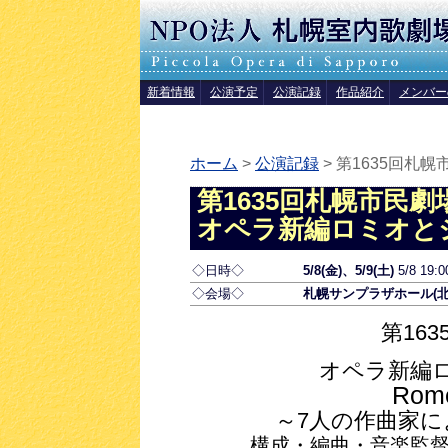
新着情報
公演予定
公演記録
作品紹介
メンバー
ホーム
>
公演記録
> 第1635回札
第1635回札幌市民劇
オペラ新編ロミオと
◇日時◇
5/8(金)、5/9(土)
5/8 19:
◇会場◇
札幌サンプラザホール(北2
第16
オペラ新編
Rome
～7人の作曲家に
構成・編曲・音楽監