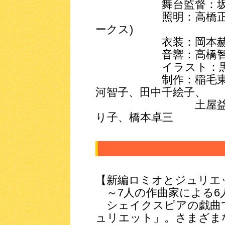
舞台監督：坂本
照明：高橋正和(コ
ークス)
衣装：岡本赫子(ア
音響：高橋智信(
イラスト：黒川
制作：稲毛東子、金
河智子、田中千絵子、
土屋益子、時岡
り子、橋本卓三
【新編ロミオとジュリエ
～7人の作曲家による6
シェイクスピアの戯曲
ュリエット」。さまざま