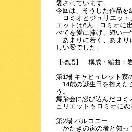
愛されています。
今回は、そうした作品を
「ロミオとジュリエット
エットは6人。ロミオに
べてを愛に捧げ、短い一
あまりに若く、あまり
しい愛でした。
【物語】 構成・編曲：
第1場 キャピュレット家
14歳の誕生日を控えた
う。
舞踏会に忍び込んだロミ
ュリエットもロミオに恋
第2場 バルコニー
かたきの家の者と知っ