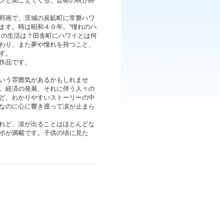
ンと聞こえてくる。芸術の秋が終
邦画で、茨城の炭鉱町に常磐ハワ
ます。時は昭和４０年。“憧れのハ
々の生活は？田舎町にハワイとは何
わり、また夢や憧れを持つこと、
す。
作品です。
いう雰囲気があるかもしれませ
。経済の発展、それに伴う人々の
ど、わかりやすいストーリーの中
なのに心に響き渡って涙が止まら
れど、涙が出ることはほとんどな
ボが満載です。子供の頃に見た