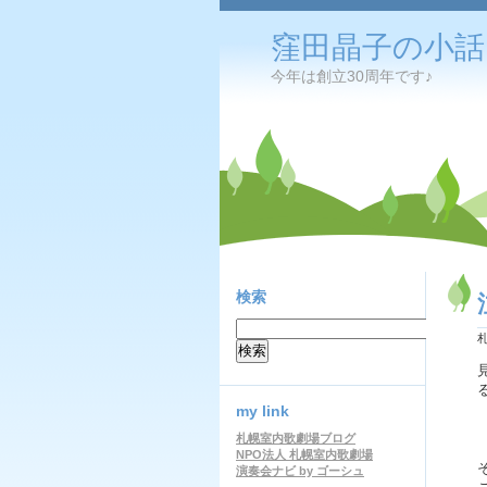
窪田晶子の小話
今年は創立30周年です♪
検索
my link
札幌室内歌劇場ブログ
NPO法人 札幌室内歌劇場
演奏会ナビ by ゴーシュ