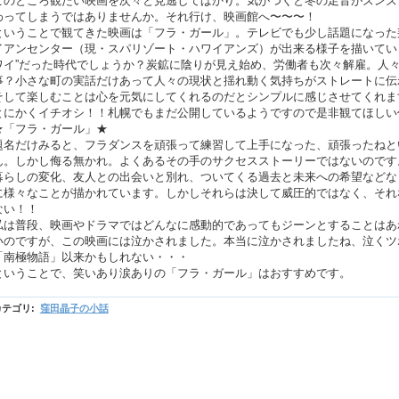
このところ観たい映画を次々と見逃してばかり。気がつくと冬の足音がズンズ
わってしまうではありませんか。それ行け、映画館へ〜〜〜！
ということで観てきた映画は「フラ・ガール」。テレビでも少し話題になった
イアンセンター（現・スパリゾート・ハワイアンズ）が出来る様子を描いてい
ワイ”だった時代でしょうか？炭鉱に陰りが見え始め、労働者も次々解雇。人
事？小さな町の実話だけあって人々の現状と揺れ動く気持ちがストレートに伝
そして楽しむことは心を元気にしてくれるのだとシンプルに感じさせてくれま
とにかくイチオシ！！札幌でもまだ公開しているようですので是非観てほしい
★「フラ・ガール」★
題名だけみると、フラダンスを頑張って練習して上手になった、頑張ったねと
ん。しかし侮る無かれ。よくあるその手のサクセスストーリーではないのです
暮らしの変化、友人との出会いと別れ、ついてくる過去と未来への希望などな
に様々なことが描かれています。しかしそれらは決して威圧的ではなく、それ
ない！！
私は普段、映画やドラマではどんなに感動的であってもジーンとすることはあ
いのですが、この映画には泣かされました。本当に泣かされましたね、泣くツ
「南極物語」以来かもしれない・・・
ということで、笑いあり涙ありの「フラ・ガール」はおすすめです。
カテゴリ
:
窪田晶子の小話