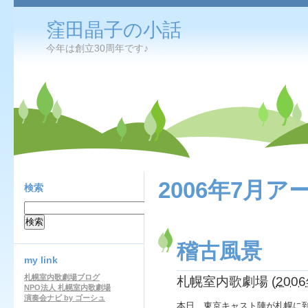
窪田晶子の小話
今年は創立30周年です♪
2006年7月ア
検索
稽古風景
my link
札幌室内歌劇場ブログ
札幌室内歌劇場
(
2006
NPO法人 札幌室内歌劇場
演奏会ナビ by ゴーシュ
本日、東京キャスト陣が札幌に