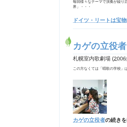
毎回様々なテーマで演奏が繰り
界」・・・
ドイツ・リートは宝物
カゲの立役者
札幌室内歌劇場
(
2006
この方なくては「唱歌の学校」
カゲの立役者
の続きを