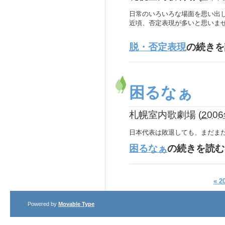
日常のいろいろな場面を思い出
近頃、否定表現が多いと思いま
脱・否定表現
の続きを
困るなぁ
札幌室内歌劇場
(
2006
日本代表は敗退しても、まだま
困るなぁ
の続きを読む
« 
Powered by
Movable Type