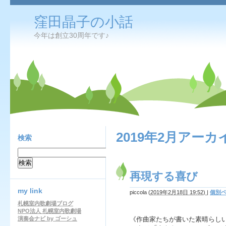
窪田晶子の小話
今年は創立30周年です♪
2019年2月アーカ
検索
再現する喜び
my link
piccola
(
2019年2月18日 19:52)
|
個別
札幌室内歌劇場ブログ
NPO法人 札幌室内歌劇場
演奏会ナビ by ゴーシュ
《作曲家たちが書いた素晴らし