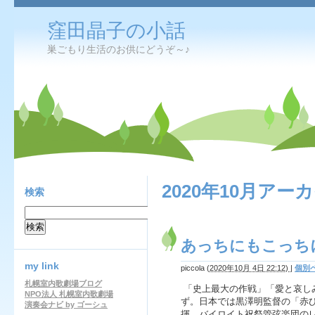
窪田晶子の小話
巣ごもり生活のお供にどうぞ～♪
2020年10月アー
検索
あっちにもこっち
my link
piccola
(
2020年10月 4日 22:12)
|
個別
札幌室内歌劇場ブログ
「史上最大の作戦」「愛と哀し
NPO法人 札幌室内歌劇場
ず。日本では黒澤明監督の「赤
演奏会ナビ by ゴーシュ
揮、バイロイト祝祭管弦楽団のレ